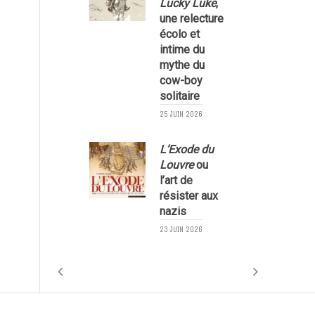
Lucky Luke
,
une relecture
écolo et
1
intime du
mythe du
cow-boy
solitaire
25 JUIN 2026
L’Exode du
Louvre
ou
l’art de
résister aux
nazis
1
23 JUIN 2026