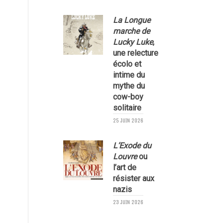
La Longue
marche de
Lucky Luke
,
une relecture
écolo et
1
intime du
mythe du
cow-boy
solitaire
25 JUIN 2026
L’Exode du
Louvre
ou
l’art de
résister aux
nazis
1
23 JUIN 2026