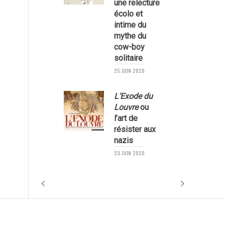
une relecture
écolo et
1
intime du
mythe du
cow-boy
solitaire
25 JUIN 2026
L’Exode du
Louvre
ou
l’art de
résister aux
nazis
1
23 JUIN 2026