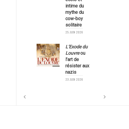
1
intime du
mythe du
cow-boy
solitaire
25 JUIN 2026
L’Exode du
Louvre
ou
l’art de
résister aux
nazis
1
23 JUIN 2026