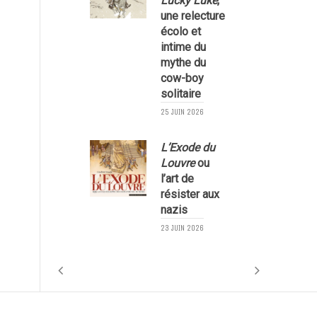
Lucky Luke
,
une relecture
écolo et
1
intime du
mythe du
cow-boy
solitaire
25 JUIN 2026
L’Exode du
Louvre
ou
l’art de
résister aux
nazis
1
23 JUIN 2026