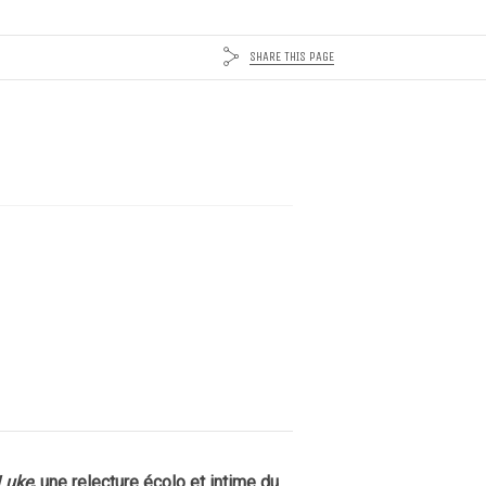
SHARE THIS PAGE
Luke
, une relecture écolo et intime du