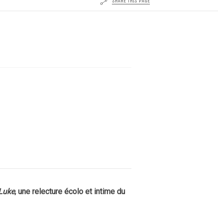
SHARE THIS PAGE
Luke
, une relecture écolo et intime du
Mary Ann
17 JUIN 2026