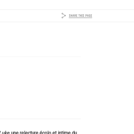
SHARE THIS PAGE
Luke
, une relecture écolo et intime du