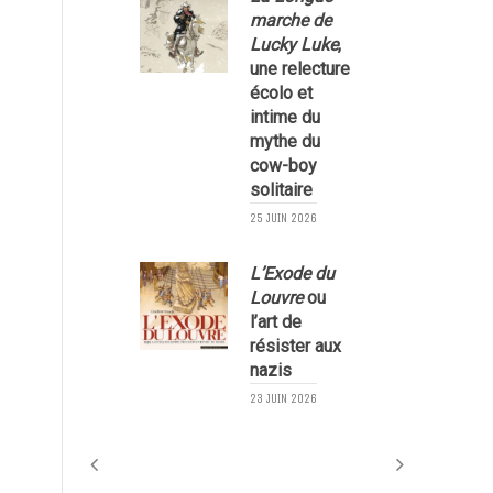
marche de
Lucky Luke
,
une relecture
écolo et
1
intime du
mythe du
cow-boy
solitaire
25 JUIN 2026
L’Exode du
Louvre
ou
l’art de
résister aux
nazis
1
23 JUIN 2026