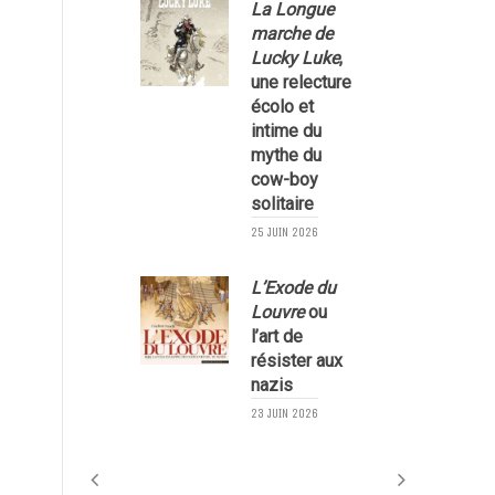
La Longue
marche de
Lucky Luke
,
une relecture
écolo et
1
intime du
mythe du
cow-boy
solitaire
25 JUIN 2026
L’Exode du
Louvre
ou
l’art de
résister aux
nazis
1
23 JUIN 2026