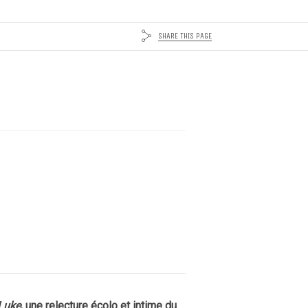
SHARE THIS PAGE
Luke
, une relecture écolo et intime du