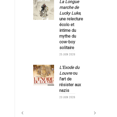
La Longue
marche de
Lucky Luke
,
une relecture
écolo et
1
intime du
mythe du
cow-boy
solitaire
25 JUIN 2026
L’Exode du
Louvre
ou
l’art de
résister aux
nazis
1
23 JUIN 2026