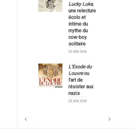
Lucky Luke
,
une relecture
écolo et
1
intime du
mythe du
cow-boy
solitaire
25 JUIN 2026
L’Exode du
Louvre
ou
l’art de
résister aux
nazis
1
23 JUIN 2026