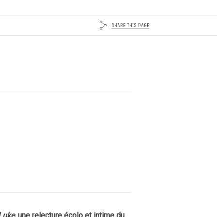
SHARE THIS PAGE
Luke
, une relecture écolo et intime du