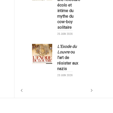
écolo et
1
intime du
mythe du
cow-boy
solitaire
25 JUIN 2026
L’Exode du
Louvre
ou
l’art de
résister aux
nazis
1
23 JUIN 2026