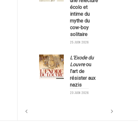
une relecture
écolo et
1
intime du
mythe du
cow-boy
solitaire
25 JUIN 2026
L’Exode du
Louvre
ou
l’art de
résister aux
nazis
1
23 JUIN 2026