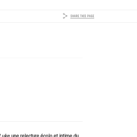
SHARE THIS PAGE
Luke
, une relecture écolo et intime du