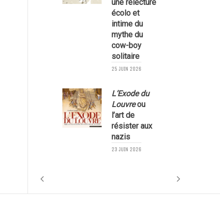
une relecture
écolo et
1
intime du
mythe du
cow-boy
solitaire
25 JUIN 2026
L’Exode du
Louvre
ou
l’art de
résister aux
nazis
1
23 JUIN 2026