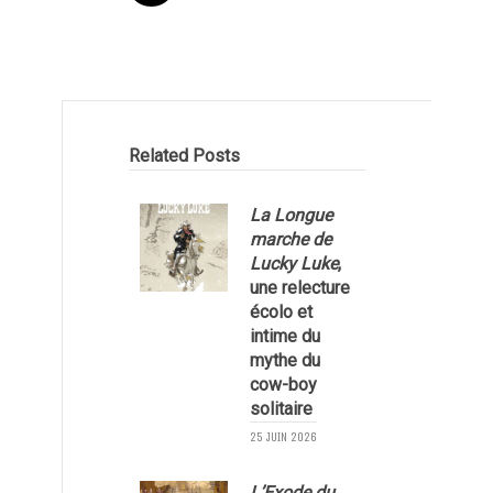
Related Posts
La Longue
marche de
Lucky Luke
,
une relecture
écolo et
1
intime du
mythe du
cow-boy
solitaire
25 JUIN 2026
L’Exode du