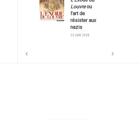
Louvre
ou
l’art de
résister aux
nazis
1
23 JUIN 2026