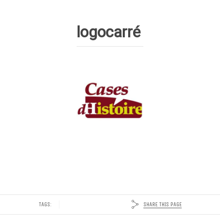
logocarré
SHARE THIS PAGE
TAGS: