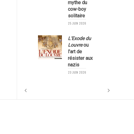
mythe du
cow-boy
solitaire
25 JUIN 2026
L’Exode du
Louvre
ou
l’art de
résister aux
nazis
1
23 JUIN 2026