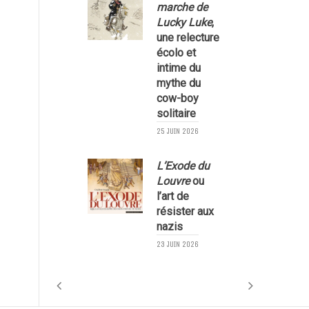
marche de
Lucky Luke
,
une relecture
écolo et
1
intime du
mythe du
cow-boy
solitaire
25 JUIN 2026
L’Exode du
Louvre
ou
l’art de
résister aux
nazis
1
23 JUIN 2026