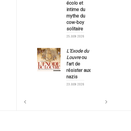
écolo et
1
intime du
mythe du
cow-boy
solitaire
25 JUIN 2026
L’Exode du
Louvre
ou
l’art de
résister aux
nazis
1
23 JUIN 2026