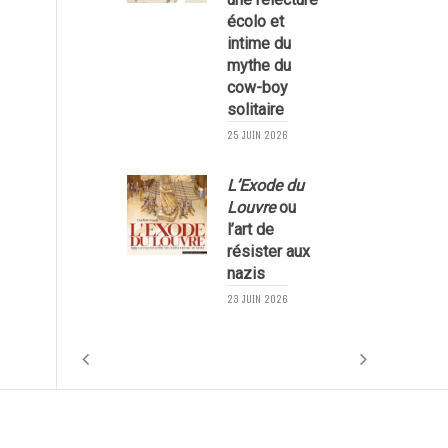
écolo et
1
intime du
mythe du
cow-boy
solitaire
25 JUIN 2026
L’Exode du
Louvre
ou
l’art de
résister aux
nazis
1
23 JUIN 2026