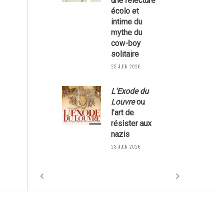
une relecture
écolo et
1
intime du
mythe du
cow-boy
solitaire
25 JUIN 2026
L’Exode du
Louvre
ou
l’art de
résister aux
nazis
1
23 JUIN 2026