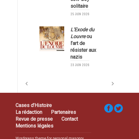
solitaire
25 JUIN 2026
L’Exode du
Louvre
ou
l’art de
résister aux
nazis
1
23 JUIN 2026
Cases d’Histoire
La rédaction
Partenaires
Revue de presse
Contact
Mentions légales
Wordpress theme for personal masonry