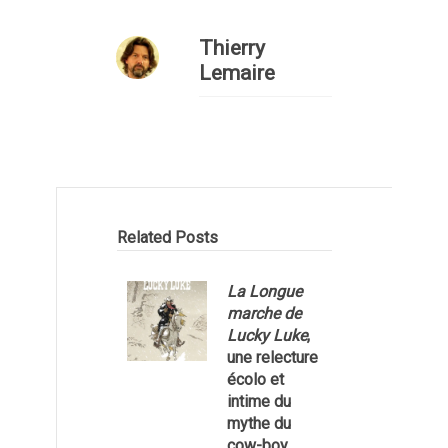
Thierry
Lemaire
Related Posts
La Longue
marche de
Lucky Luke
,
une relecture
écolo et
1
intime du
mythe du
cow-boy