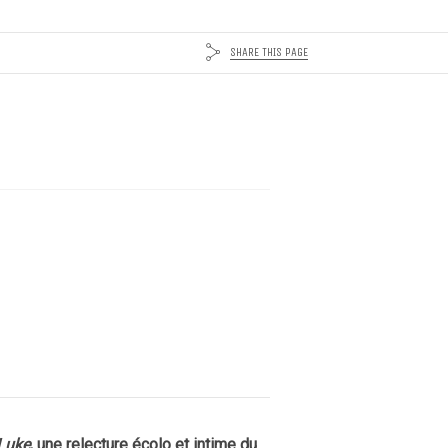
SHARE THIS PAGE
Luke
, une relecture écolo et intime du