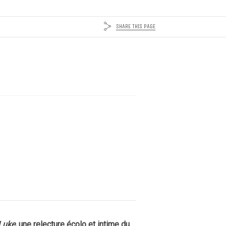
SHARE THIS PAGE
Luke
, une relecture écolo et intime du