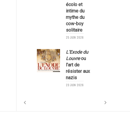
écolo et
1
intime du
mythe du
cow-boy
solitaire
25 JUIN 2026
L’Exode du
Louvre
ou
l’art de
résister aux
nazis
1
23 JUIN 2026