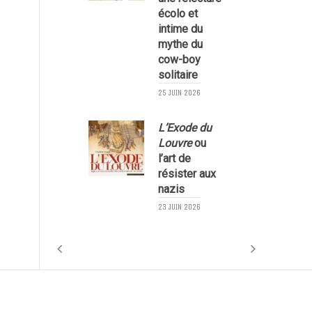
écolo et
1
intime du
mythe du
cow-boy
solitaire
25 JUIN 2026
L’Exode du
Louvre
ou
l’art de
résister aux
nazis
1
23 JUIN 2026