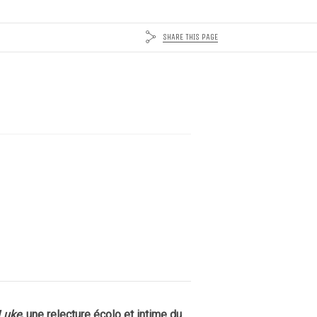
SHARE THIS PAGE
Luke
, une relecture écolo et intime du