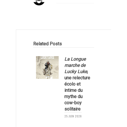
Related Posts
La Longue
marche de
Lucky Luke
,
une relecture
écolo et
1
intime du
mythe du
cow-boy
solitaire
25 JUIN 2026