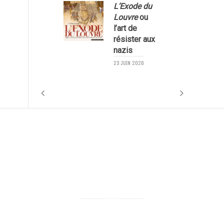
L’Exode du
Louvre
ou
l’art de
résister aux
nazis
1
23 JUIN 2026