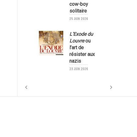
cow-boy
solitaire
25 JUIN 2026
L’Exode du
Louvre
ou
l’art de
résister aux
nazis
1
23 JUIN 2026