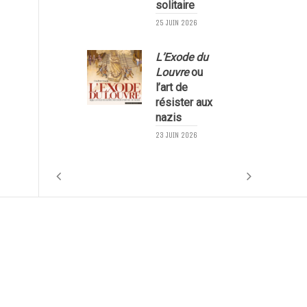
solitaire
25 JUIN 2026
L’Exode du
Louvre
ou
l’art de
résister aux
nazis
1
23 JUIN 2026