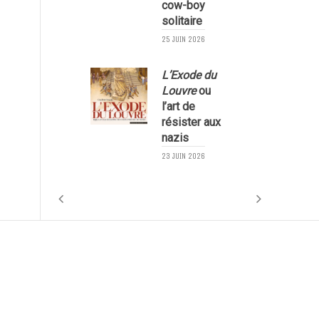
cow-boy
solitaire
25 JUIN 2026
L’Exode du
Louvre
ou
l’art de
résister aux
nazis
1
23 JUIN 2026