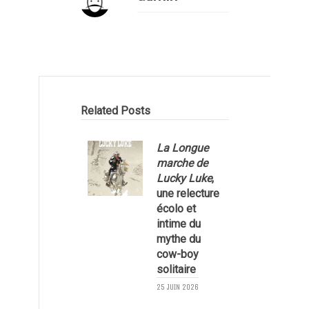
Related Posts
La Longue
marche de
Lucky Luke
,
une relecture
écolo et
1
intime du
mythe du
cow-boy
solitaire
25 JUIN 2026