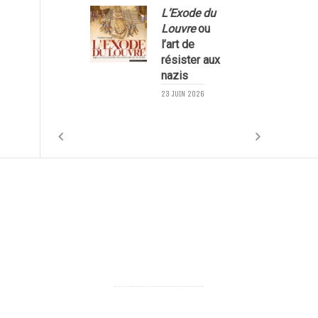
L’Exode du
Louvre
ou
l’art de
résister aux
nazis
1
23 JUIN 2026