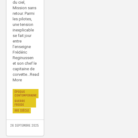
du ciel,
Mission sans
retour. Parmi
les pilotes,
une tension
inexplicable
se fait jour
entre
l’enseigne
Frédéric
Reginussen
et son chef le
capitaine de
corvette...Read
More
ÉPOQUE
CONTEMPORAINE
GUERRE
FROIDE
XXE SIÈCLE
26 SEPTEMBRE 2025