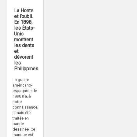
La Honte
et l’oubli.
En 1898,
les États-
Unis
montrent
les dents
et
dévorent
les
Philippines
La guerre
américano-
espagnole de
1898 n’a, à
notre
connaissance,
jamais été
traitée en
bande
dessinée. Ce
manque est