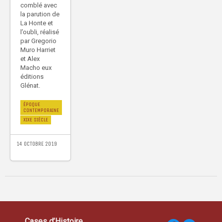
comblé avec
la parution de
La Honte et
l’oubli, réalisé
par Gregorio
Muro Harriet
et Alex
Macho eux
éditions
Glénat.
ÉPOQUE
CONTEMPORAINE
XIXE SIÈCLE
14 OCTOBRE 2019
Cases d’Histoire