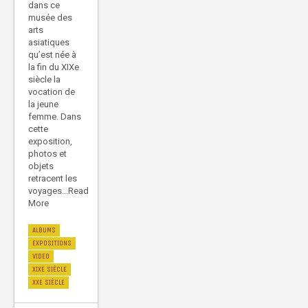
dans ce
musée des
arts
asiatiques
qu’est née à
la fin du XIXe
siècle la
vocation de
la jeune
femme. Dans
cette
exposition,
photos et
objets
retracent les
voyages...Read
More
ALBUMS
EXPOSITIONS
VIDEO
XIXE SIÈCLE
XXE SIÈCLE