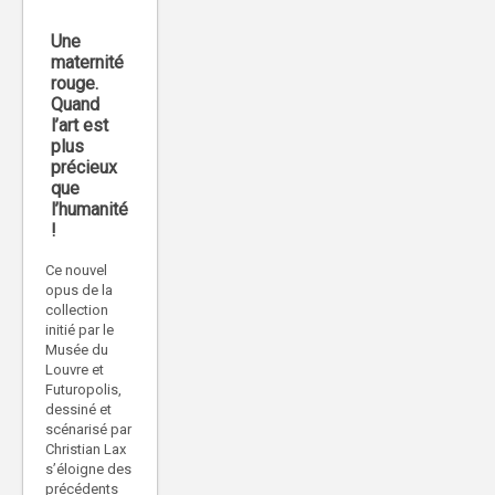
Une
maternité
rouge.
Quand
l’art est
plus
précieux
que
l’humanité
!
Ce nouvel
opus de la
collection
initié par le
Musée du
Louvre et
Futuropolis,
dessiné et
scénarisé par
Christian Lax
s’éloigne des
précédents