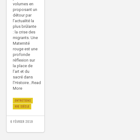
volumes en
proposant un
détour par
l’actualité la
plus brûlante
: la crise des
migrants. Une
Maternité
rouge est une
profonde
réflexion sur
la place de
l’art et du
sacré dans
l’Histoire...Read
More
ENTRETIENS
XXE SIÈCLE
6 FÉVRIER 2019