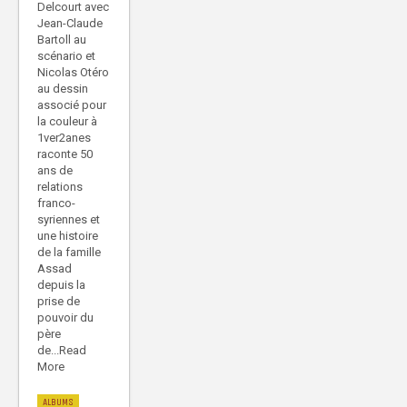
Delcourt avec
Jean-Claude
Bartoll au
scénario et
Nicolas Otéro
au dessin
associé pour
la couleur à
1ver2anes
raconte 50
ans de
relations
franco-
syriennes et
une histoire
de la famille
Assad
depuis la
prise de
pouvoir du
père
de...Read
More
ALBUMS