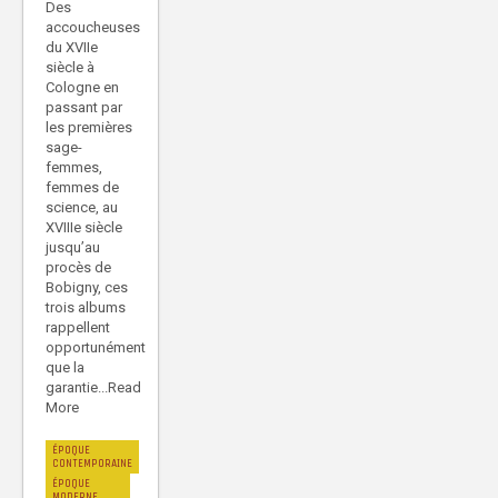
Des
accoucheuses
du XVIIe
siècle à
Cologne en
passant par
les premières
sage-
femmes,
femmes de
science, au
XVIIIe siècle
jusqu’au
procès de
Bobigny, ces
trois albums
rappellent
opportunément
que la
garantie...Read
More
ÉPOQUE
CONTEMPORAINE
ÉPOQUE
MODERNE