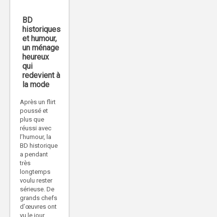
BD
historiques
et humour,
un ménage
heureux
qui
redevient à
la mode
Après un flirt
poussé et
plus que
réussi avec
l’humour, la
BD historique
a pendant
très
longtemps
voulu rester
sérieuse. De
grands chefs
d’œuvres ont
vu le jour,