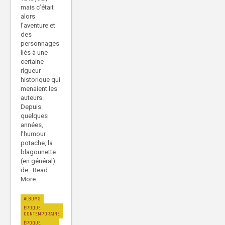
mais c’était
alors
l’aventure et
des
personnages
liés à une
certaine
rigueur
historique qui
menaient les
auteurs.
Depuis
quelques
années,
l’humour
potache, la
blagounette
(en général)
de...Read
More
ALBUMS
ÉPOQUE
CONTEMPORAINE
ÉPOQUE