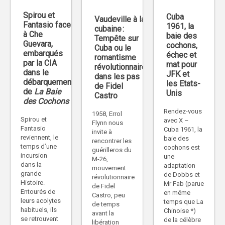
Spirou et
Cuba
Vaudeville à la
Fantasio face
1961, la
cubaine :
à Che
baie des
Tempête sur
Guevara,
cochons,
Cuba ou le
embarqués
échec et
romantisme
par la CIA
mat pour
révolutionnaire
dans le
JFK et
dans les pas
débarquement
les Etats-
de Fidel
de
La Baie
Unis
Castro
des Cochons
Rendez-vous
1958, Errol
Spirou et
avec X –
Flynn nous
Fantasio
Cuba 1961, la
invite à
reviennent, le
baie des
rencontrer les
temps d’une
cochons est
guérilleros du
incursion
une
M-26,
dans la
adaptation
mouvement
grande
de Dobbs et
révolutionnaire
Histoire.
Mr Fab (parue
de Fidel
Entourés de
en même
Castro, peu
leurs acolytes
temps que La
de temps
habituels, ils
Chinoise *)
avant la
se retrouvent
de la célèbre
libération