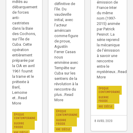
mêlés au
émission de
définitive de
débarquement
France Inter
l’île. Du
de forces
du même
vaudeville
anti-
nom (1997-
initial, avec
castristes
2015) animée
l’acteur
dans la Baie
par Patrick
américain
des Cochons,
Pesnot. La
comme figure
sur l’île de
série reprend
de proue,
Cuba. Cette
la mécanique
Agustín
opération
de l’émission
Ferrer Casas
entièrement
à savoir une
nous
préparée par
rencontre
emmène avec
la CIA en avril
entre le
Tempête sur
1961 fournit
mystérieux...Read
Cuba sur les
la trame et le
More
sentiers de la
prétexte à
révolution à la
Baril,
ÉPOQUE
rencontre du
CONTEMPORAINE
Lemoine
plus...Read
GUERRE
et...Read
More
FROIDE
More
XXE SIÈCLE
ÉPOQUE
ÉPOQUE
CONTEMPORAINE
CONTEMPORAINE
GUERRE
8 AVRIL 2020
GUERRE
FROIDE
FROIDE
XXE SIÈCLE
XXE SIÈCLE