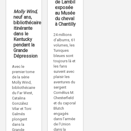
de Lambil
exposée
Molly Wind
,
au Musée
neuf ans,
du cheval
bibliothécaire
à Chantilly
itinérante
dans le
24 millions
Kentucky
d’albums, 61
pendant la
volumes, les
Grande
Tuniques
Dépression
bleues sont
toujours là et
les fans
Avec le
suivent avec
premier tome
plaisir les
de la série
aventures du
Molly Wind,
sergent
bibliothécaire
Cornélius M.
du Far West,
Chesterfield
Catalina
et du caporal
González
Blutch
Vilar et Toni
engagés
Galmés
dans l’armée
plongent
de l’Union
dans la
dans la
Grande