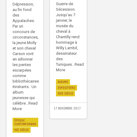
Guerre de
Dépression,
Sécession.
au fin fond
Jusqu’au 7
des
janvier, le
Appalaches.
musée du
Par un
cheval à
concours de
Chantilly rend
circonstances,
hommage à
la jeune Molly
Willy Lambil,
et son cheval
dessinateur
Carson vont
des
en sillonner
Tuniques...Read
les pentes
More
escarpées
comme
bibliothécaires
ALBUMS
itinérants. Un
EXPOSITIONS
album
XIXE SIÈCLE
jeunesse qui
célèbre...Read
17 NOVEMBRE 2017
More
ÉPOQUE
CONTEMPORAINE
XXE SIÈCLE