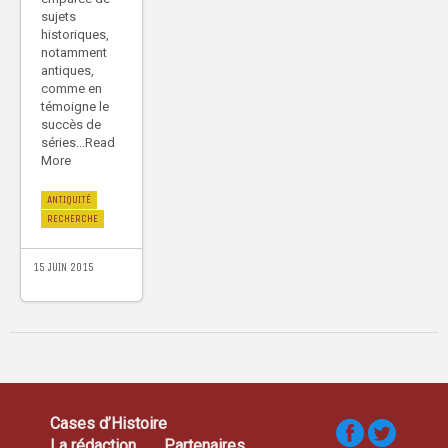
sujets
historiques,
notamment
antiques,
comme en
témoigne le
succès de
séries...Read
More
ANTIQUITÉ
RECHERCHE
15 JUIN 2015
Cases d’Histoire
La rédaction
Partenaires