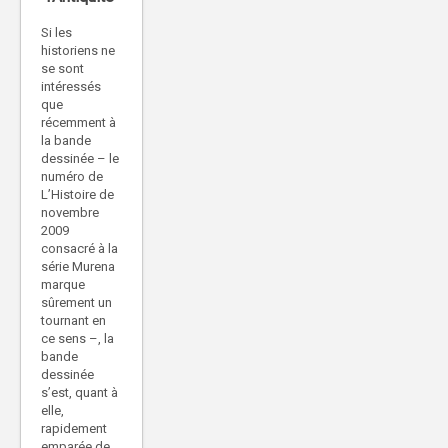
Si les
historiens ne
se sont
intéressés
que
récemment à
la bande
dessinée – le
numéro de
L’Histoire de
novembre
2009
consacré à la
série Murena
marque
sûrement un
tournant en
ce sens –, la
bande
dessinée
s’est, quant à
elle,
rapidement
emparée de