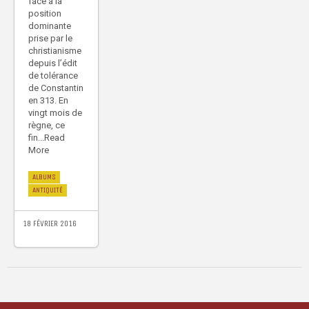
face à la
position
dominante
prise par le
christianisme
depuis l’édit
de tolérance
de Constantin
en 313. En
vingt mois de
règne, ce
fin...Read
More
ALBUMS
ANTIQUITÉ
18 FÉVRIER 2016