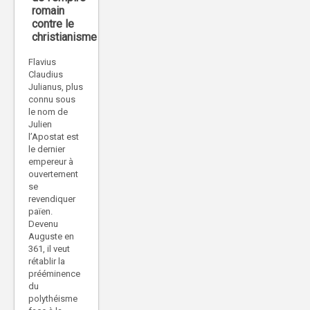
romain
contre le
christianisme
Flavius
Claudius
Julianus, plus
connu sous
le nom de
Julien
l’Apostat est
le dernier
empereur à
ouvertement
se
revendiquer
païen.
Devenu
Auguste en
361, il veut
rétablir la
prééminence
du
polythéisme