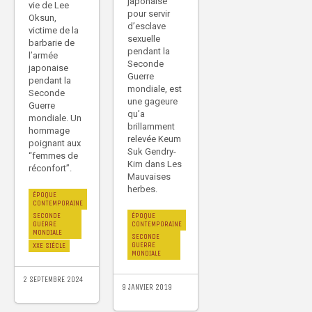
japonaise
vie de Lee
pour servir
Oksun,
d’esclave
victime de la
sexuelle
barbarie de
pendant la
l’armée
Seconde
japonaise
Guerre
pendant la
mondiale, est
Seconde
une gageure
Guerre
qu’a
mondiale. Un
brillamment
hommage
relevée Keum
poignant aux
Suk Gendry-
“femmes de
Kim dans Les
réconfort”.
Mauvaises
herbes.
ÉPOQUE
CONTEMPORAINE
ÉPOQUE
SECONDE
CONTEMPORAINE
GUERRE
MONDIALE
SECONDE
GUERRE
XXE SIÈCLE
MONDIALE
2 SEPTEMBRE 2024
9 JANVIER 2019