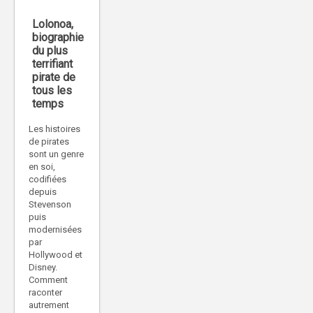
Lolonoa,
biographie
du plus
terrifiant
pirate de
tous les
temps
Les histoires
de pirates
sont un genre
en soi,
codifiées
depuis
Stevenson
puis
modernisées
par
Hollywood et
Disney.
Comment
raconter
autrement