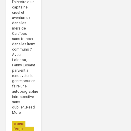
l’histoire d’un
capitaine
cruel et
aventureux
dans les
mers de
Caraïbes
sans tomber
dans les lieux
communs ?
Avec
Lolonoa,
Fanny Lesaint
parvient à
renouveler le
genre pour en
faire une
autobiographie
introspective
sans
oublier...Read
More
ALBUMS
ÉPOQUE