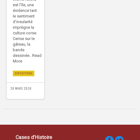
est l’île, une
évidence tant
le sentiment
d’insularité
imprègne la
culture corse.
Cerise sur le
gâteau, la
bande
dessinée...Read
More
EXPOSITIONS
29 MARS 2019
Cases d’Histoire