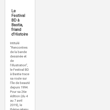
Le
Festival
BD à
Bastia,
friand
d’Histoire
Intitulé
“Rencontres
de la bande
dessinée et
de
l’illustration”,
le Festival BD
à Bastia trace
sa route sur
l’île de beauté
depuis 1994.
Pour sa 26e
édition (du 4
au 7 avril
2019), le
thème retenu