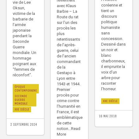
reviennent
vie de Lee
coréenne et
avec Klaus
Oksun,
tient un
Barbie – La
victime de la
discours
Route du rat
barbarie de
politique
sur l’un des
l’armée
humaniste
procès les
japonaise
sans
plus
pendant la
concession.
retentissants
Seconde
Dessiné dans
de l’après-
Guerre
un noir et
guerre, celui
mondiale. Un
blanc
de l’ancien
hommage
charbonneux,
commandant
poignant aux
il emprunte la
de la
“femmes de
voix d’un
Gestapo à
réconfort”.
arbre pour
Lyon entre
raconter
1943 et 1944.
ÉPOQUE
l’horreur.
Premier
CONTEMPORAINE
procès pour
SECONDE
GUERRE
crime contre
XXE SIÈCLE
MONDIALE
l’humanité en
XXE SIÈCLE
France, il est
16 MAI 2018
emblématique
de cette
2 SEPTEMBRE 2024
notion...Read
More