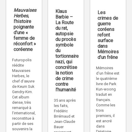
Mauvaises
Klaus
Les
Herbes
,
Barbie –
crimes de
l’histoire
La Route
guerre
poignante
du rat,
coréens
d’une «
autopsie
refont
femme de
du procès
surface
réconfort »
symbole
dans
coréenne
du
Mémoires
tortionnaire
d’un frêne
Futuropolis
nazi, qui
réédite
concrétise
Mémoires
Mauvaises
la notion
d’un frêne est
Herbes, le
de crime
le quatrième
chef d’œuvre
contre
livre de Park
de Keum Suk
Kun-woong
l’humanité
Gendry-Kim.
traduit en
Cet album
français.
35 ans après
dense, très
Comme les
les faits,
remarqué à
trois
Frédéric
l’international,
premiers, il
Brrémaud et
reconstitue à
est ancré
Jean-Claude
partir de ses
dans
Bauer
souvenirs la
l’Histoire